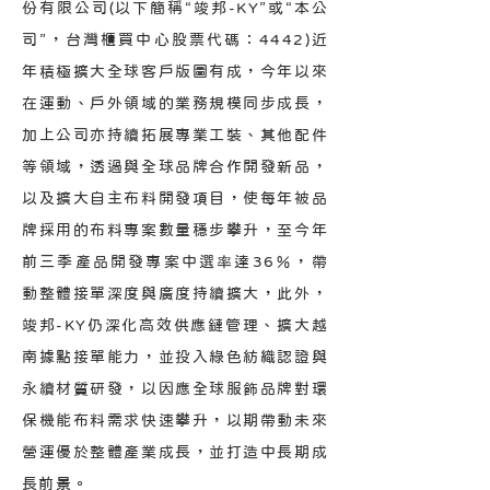
份有限公司(以下簡稱“竣邦-KY”或“本公
司”，台灣櫃買中心股票代碼：4442)近
年積極擴大全球客戶版圖有成，今年以來
在運動、戶外領域的業務規模同步成長，
加上公司亦持續拓展專業工裝、其他配件
等領域，透過與全球品牌合作開發新品，
以及擴大自主布料開發項目，使每年被品
牌採用的布料專案數量穩步攀升，至今年
前三季產品開發專案中選率達36％，帶
動整體接單深度與廣度持續擴大，此外，
竣邦-KY仍深化高效供應鏈管理、擴大越
南據點接單能力，並投入綠色紡織認證與
永續材質研發，以因應全球服飾品牌對環
保機能布料需求快速攀升，以期帶動未來
營運優於整體產業成長，並打造中長期成
長前景。