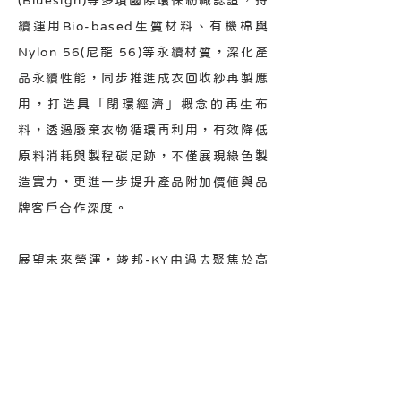
(Bluesign)等多項國際環保紡織認證，持
續運用Bio-based生質材料、有機棉與
Nylon 56(尼龍 56)等永續材質，深化產
品永續性能，同步推進成衣回收紗再製應
用，打造具「閉環經濟」概念的再生布
料，透過廢棄衣物循環再利用，有效降低
原料消耗與製程碳足跡，不僅展現綠色製
造實力，更進一步提升產品附加價值與品
牌客戶合作深度。
展望未來營運，竣邦-KY由過去聚焦於高
端機能性布料市場，現已逐步拓展至中高
端產品領域，藉此在維持穩定毛利率的同
時，追求整體營收持續成長。隨著運動與
戶外品牌客戶對機能服飾需求持續攀升，
竣邦-KY亦積極布局專業工裝及多元應用