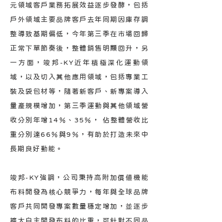
元領域客戶業務拓展效益逐步發酵，包括
戶外領域主要品牌客戶去年同期因庫存調
整導致基期偏低，今年第三季在市場回歸
正常下單節奏後，整體銷售明顯回升，另
一方面，竣邦-KY近年積極深化運動領
域，以及切入其他應用領域，包括專業工
裝及袋包材等，隨著新客戶、新專案導入
量產規模增加，第三季運動與其他領域營
收分別年增14％、35％， 佔整體營收比
重分別達66％與9％，有助於打造未來中
長期良好動能。
竣邦-KY強調，公司秉持高附加價值機能
布料開發為核心競爭力，每年與全球品牌
客戶共同開發專案數量穩定增加，並逐步
擴大自主開發布料的比重，可針對不同品