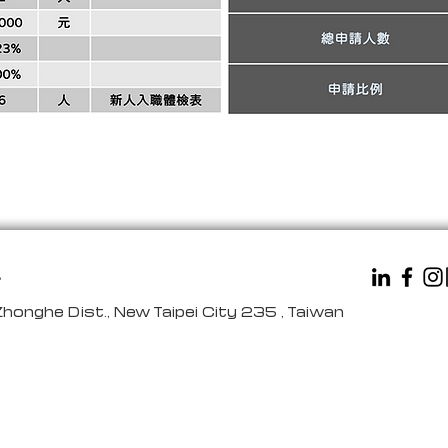
.
Zhonghe Dist., New Taipei City 235 , Taiwan
股份有限公司J&B International Inc.