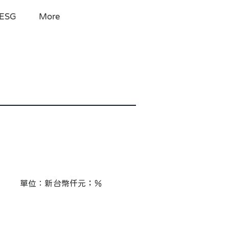
ESG
More
單位：新台幣仟元；％