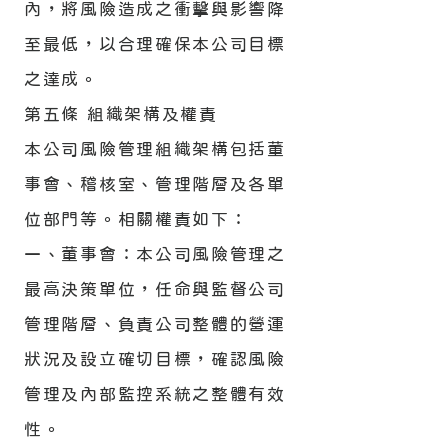
內，將風險造成之衝擊與影響降
至最低，以合理確保本公司目標
之達成。
第五條 組織架構及權責
本公司風險管理組織架構包括董
事會、稽核室、管理階層及各單
位部門等。相關權責如下：
一、董事會：本公司風險管理之
最高決策單位，任命與監督公司
管理階層、負責公司整體的營運
狀況及設立確切目標，確認風險
管理及內部監控系統之整體有效
性。