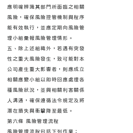
應明確辨識其部門所面臨之相關
風險，確保風險控管機制與程序
能有效執行，並應定期向風險管
理小組彙報風險管理情形。
五、除上述組織外，若遇有突發
性之重大風險發生，致可能對本
公司產生重大影響者，則應成立
相關應變小組以即時回應處理各
種風險狀況，並與相關利害關係
人溝通，確保遵循法令規定及將
潛在損失與衝擊降至最低。
第六條 風險管理流程
風險管理流程包括下列作業：