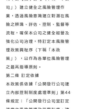
司」）建立健全之風險管理作
業，透過風險意識建立對潛在風
險之辨識、評估、控制、監督等
流程，確保本公司之健全經營及
強化公司治理，特訂定本風險管
理政策與程序（下稱「本政
策」），以作為各單位風險管理
之最高指導原則。
第二條 訂定依據
本政策係依據「公開發行公司建
立內部控制制度處理準則」第44
條規定：「公開發行公司宜訂定