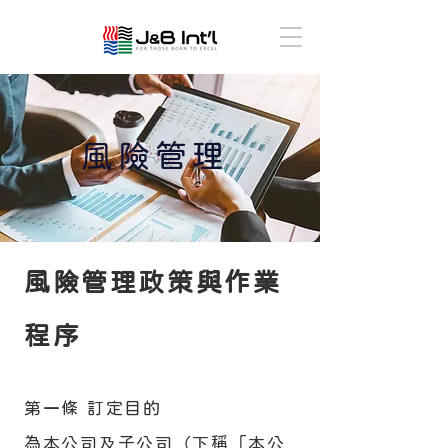
風險管理
風險管理政策與作業
程序
第一條 訂定目的
為本公司及子公司（下稱「本公