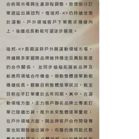
合終端市場與生產排程調整，致使部分訂
單遞延出貨認列，惟竣邦-KY仍持續受惠
於運動、戶外領域客戶下單需求穩健向
上，後續成長動能可望逐步展現。
竣邦-KY長期深耕戶外與運動領域市場，
持續與多家國際品牌維持穩定且具黏著度
的合作關係， 並同步積極拓展新品牌及
新應用領域合作機會，帶動整體接單動能
穩健成長。觀察目前整體接單狀況，截至
目前在手訂單優於去年同期。其中，在運
動領域方面，主力客戶聯名品牌之專案訂
單已陸續出貨，推升未來整體接單量能；
在戶外領域方面，與品牌客戶合作開發專
案也如期陸續出貨中，布種的應用款式數