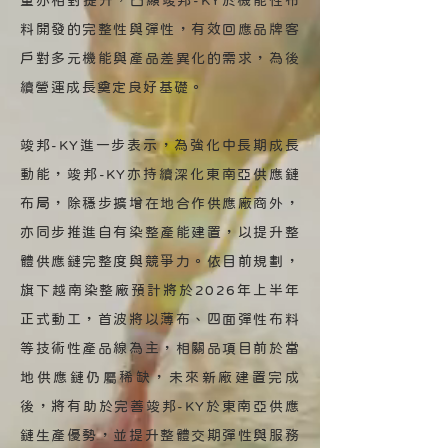
量亦相對提升，凸顯竣邦-KY於機能性布
料開發的完整性與彈性，有效回應品牌客
戶對多元機能與產品差異化的需求，為後
續營運成長奠定良好基礎。
竣邦-KY進一步表示，為強化中長期成長
動能，竣邦-KY亦持續深化東南亞供應鏈
布局，除穩步擴增在地合作供應廠商外，
亦同步推進自有染整產能建置，以提升整
體供應鏈完整度與競爭力。依目前規劃，
旗下越南染整廠預計將於2026年上半年
正式動工，首波將以薄布、四面彈性布料
等技術性產品線為主，相關品項目前於當
地供應鏈仍屬稀缺，未來新廠建置完成
後，將有助於完善竣邦-KY於東南亞供應
鏈生產優勢，並提升整體交期彈性與服務