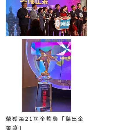
榮獲第21屆金峰獎「傑出企
業獎」