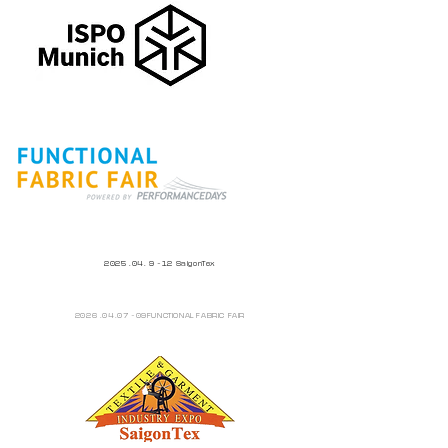
2025 .04. 9 ~12 SaigonTex
2026 .04.07 ~09FUNCTIONAL FABRIC FAIR