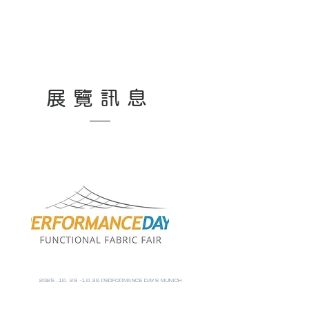
展覽訊息
2025 .10. 29 ~10.30 PERFORMANCE DAYS MUNICH