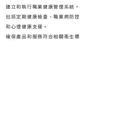
建立和執行職業健康管理系統，
包括定期健康檢查、職業病防控
和心理健康支援。
確保產品和服務符合相關衛生標
準和要求，並保護客戶和消費者
的健康。
四、持續改進：
不斷監測和評估我們的環境安全
衛生績效，確定改進的機會和目
標。
機能性布料 英屬開曼群島商竣邦國
際股份有限公司J&B