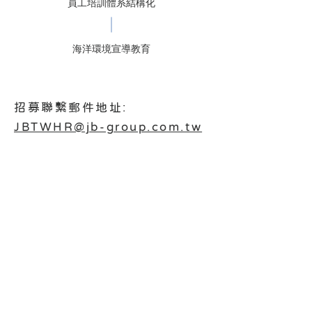
員工培訓體系結構化
海洋環境宣導教育
招募聯繫郵件地址:
JBTWHR@jb-group.com.tw
機能性布料 英屬開曼群島商竣邦國
際股份有限公司J&B
International Inc.
J&B International Inc.
英屬開曼群島商竣邦國際股份有限公司